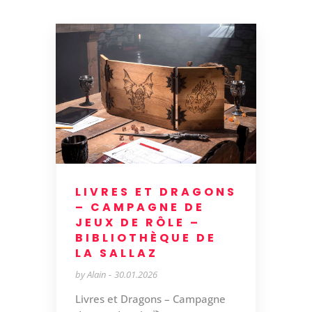
LIVRES ET DRAGONS
– CAMPAGNE DE
JEUX DE RÔLE –
BIBLIOTHÈQUE DE
LA SALLAZ
by
Alain
30.01.2026
Livres et Dragons – Campagne