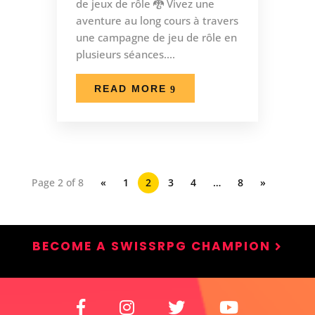
de jeux de rôle 🐉 Vivez une
aventure au long cours à travers
une campagne de jeu de rôle en
plusieurs séances....
READ MORE
Page 2 of 8
«
1
2
3
4
…
8
»
BECOME A SWISSRPG CHAMPION