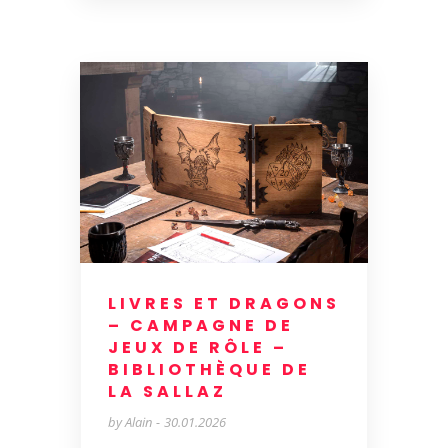
LIVRES ET DRAGONS
– CAMPAGNE DE
JEUX DE RÔLE –
BIBLIOTHÈQUE DE
LA SALLAZ
by
Alain
30.01.2026